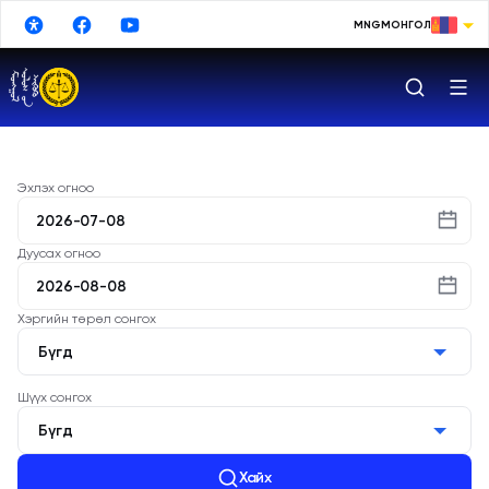
Үндсэн агуулга руу шилжих
MNG
МОНГОЛ
МОНГОЛ
ENGLISH
РУССКИЙ
中文
Эхлэх огноо
日本語
Дуусах огноо
한국어
DEUTSCHE
Хэргийн төрөл сонгох
ESPAÑOL
Бүгд
TURKISH
Шүүх сонгох
Бүгд
FRANÇAIS
Хайх
Google Translate