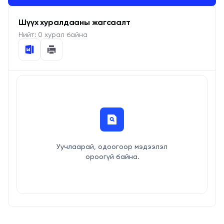
Шүүх хуралдааны жагсаалт
Нийт:
0
хурал байна
Уучлаарай, одоогоор мэдээлэл
ороогүй байна.