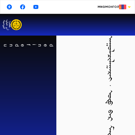
MNG
МОНГОЛ
МОНГОЛ
ENGLISH
ᠠᠭᠤᠯᠠᠴᠢᠯᠠᠭᠠᠷᠠᠢ᠂ ᠣᠳᠤ ᠪᠠᠷ ᠮᠡᠳᠡᢉᠡᠯᠡᠯ ᠣᠷᠤᠭ᠎ᠠ ᠦᢉᠡᠢ ᠪᠠᠶᠢᠨ᠎ᠠ
РУССКИЙ
undefined
中文
日本語
한국어
DEUTSCHE
ESPAÑOL
TURKISH
FRANÇAIS
Google Translate