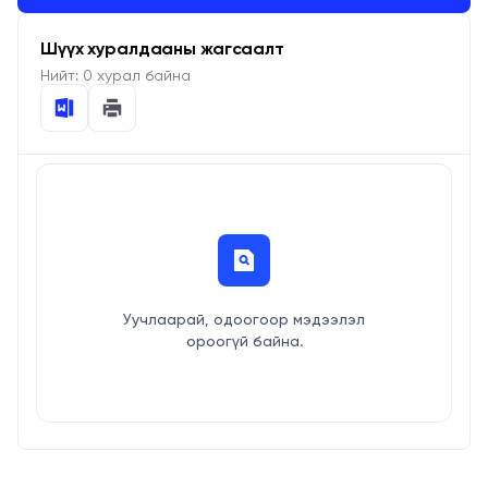
Шүүх хуралдааны жагсаалт
Нийт:
0
хурал байна
Уучлаарай, одоогоор мэдээлэл
ороогүй байна.