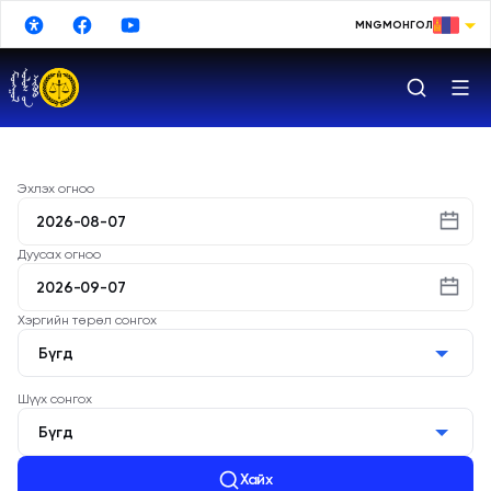
Үндсэн агуулга руу шилжих
MNG
МОНГОЛ
МОНГОЛ
ENGLISH
РУССКИЙ
中文
Эхлэх огноо
日本語
Дуусах огноо
한국어
DEUTSCHE
Хэргийн төрөл сонгох
ESPAÑOL
Бүгд
TURKISH
Шүүх сонгох
Бүгд
FRANÇAIS
Хайх
Google Translate