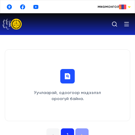
Үндсэн агуулга руу шилжих
MNG
МОНГОЛ
МОНГОЛ
ENGLISH
РУССКИЙ
中文
日本語
한국어
DEUTSCHE
Уучлаарай, одоогоор мэдээлэл
ESPAÑOL
ороогүй байна.
TURKISH
FRANÇAIS
Google Translate
1