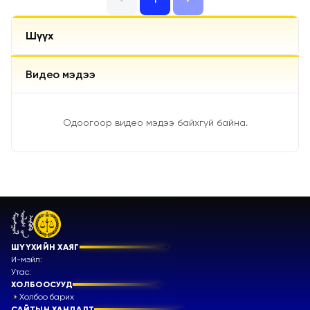
Шүүх
Видео мэдээ
Одоогоор видео мэдээ байхгүй байна.
ШҮҮХИЙН ХАЯГ
И-мэйл:
Утас:
ХОЛБООСУУД
Холбоо барих
САЙТЫН ХАНДАЛТ