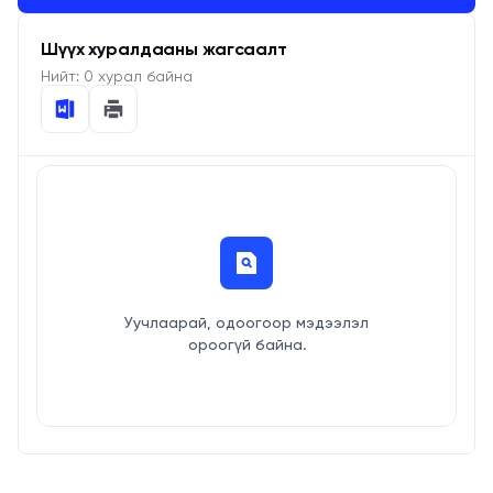
Шүүх хуралдааны жагсаалт
Нийт:
0
хурал байна
Уучлаарай, одоогоор мэдээлэл
ороогүй байна.