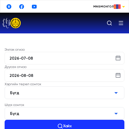
Үндсэн агуулга руу шилжих
MNG
МОНГОЛ
МОНГОЛ
ENGLISH
РУССКИЙ
中文
Эхлэх огноо
日本語
Дуусах огноо
한국어
DEUTSCHE
Хэргийн төрөл сонгох
ESPAÑOL
Бүгд
TURKISH
Шүүх сонгох
Бүгд
FRANÇAIS
Хайх
Google Translate