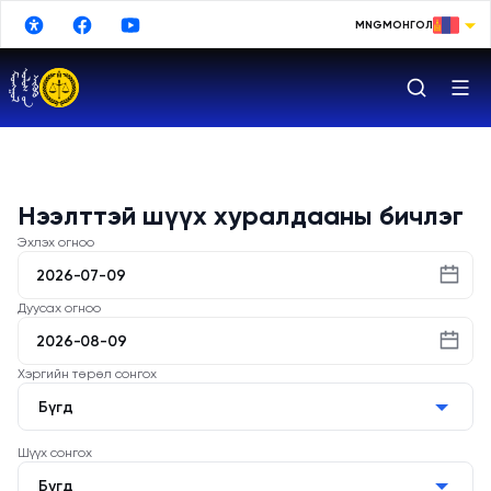
Үндсэн агуулга руу шилжих
MNG
МОНГОЛ
МОНГОЛ
ENGLISH
РУССКИЙ
中文
Нээлттэй шүүх хуралдааны бичлэг
日本語
Эхлэх огноо
한국어
DEUTSCHE
Дуусах огноо
ESPAÑOL
Хэргийн төрөл сонгох
TURKISH
Бүгд
FRANÇAIS
Шүүх сонгох
Бүгд
Google Translate