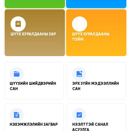
ШҮҮХ ХУРАЛДААНЫ ЗАР
ШҮҮХ ХУРАЛДААНЫ 
ТОЙМ
Түргэн холбоосууд
ШҮҮХИЙН ШИЙДВЭРИЙН
ЭРХ ЗҮЙН МЭДЭЭЛЛИЙН
САН
САН
НЭХЭМЖЛЭЛИЙН ЗАГВАР
НЭЭЛТТЭЙ САНАЛ
АСУУЛГА