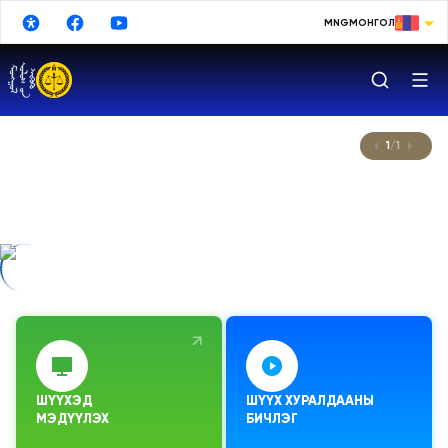
Үндсэн агуулга руу шилжих
MNG
МОНГОЛ
МОНГОЛ
ENGLISH
РУССКИЙ
1
/
1
中文
日本語
한국어
МОНГОЛ УЛСЫН ҮНДСЭН ХУУЛИАС
МОНГОЛ УЛСАД ШҮҮХ ЭРХ МЭДЛИЙГ
DEUTSCHE
ГАГЦХҮҮ ШҮҮХ ХЭРЭГЖҮҮЛНЭ
ESPAÑOL
TURKISH
FRANÇAIS
ШҮҮХЭД

ШҮҮХ ХУРАЛДААНЫ 
МЭДҮҮЛЭХ
БИЧЛЭГ
Google Translate